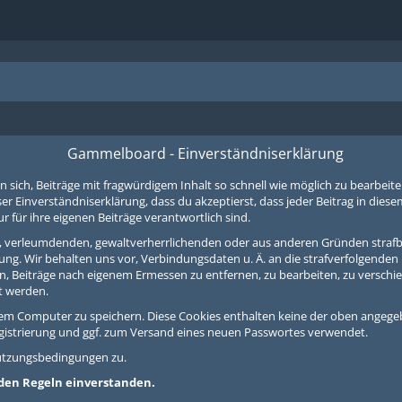
Gammelboard - Einverständniserklärung
h, Beiträge mit fragwürdigem Inhalt so schnell wie möglich zu bearbeiten o
er Einverständniserklärung, dass du akzeptierst, dass jeder Beitrag in die
für ihre eigenen Beiträge verantwortlich sind.
en, verleumdenden, gewaltverherrlichenden oder aus anderen Gründen strafb
ung. Wir behalten uns vor, Verbindungsdaten u. Ä. an die strafverfolgende
, Beiträge nach eigenem Ermessen zu entfernen, zu bearbeiten, zu verschie
t werden.
em Computer zu speichern. Diese Cookies enthalten keine der oben angege
egistrierung und ggf. zum Versand eines neuen Passwortes verwendet.
Nutzungsbedingungen zu.
t den Regeln einverstanden.